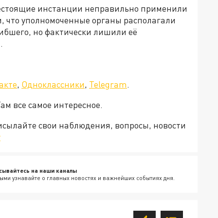
ижестоящие инстанции неправильно применили
и, что уполномоченные органы располагали
ибшего, но фактически лишили её
.
акте
,
Одноклассники
,
Telegram
.
Там все самое интересное.
рисылайте свои наблюдения, вопросы, новости
v
сывайтесь на наши каналы
ыми узнавайте о главных новостях и важнейших событиях дня.