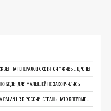
ОСКВЫ: НА ГЕНЕРАЛОВ ОХОТЯТСЯ "ЖИВЫЕ ДРОНЫ"
. НО БЕДЫ ДЛЯ МАЛЫШЕЙ НЕ ЗАКОНЧИЛИСЬ
"ОЧЕНЬ ПЛОХИЕ НОВОСТИ": БОЛЬШАЯ ОШИБКА PALANTIR В РОССИИ. СТРАНЫ НАТО ВПЕРВЫЕ ЗА СВО ОСТАНОВИЛИ ПОСТАВКИ ОРУЖИЯ. ВСУ ТЕРЯЮТ ПРИГРАНИЧЬЕ?