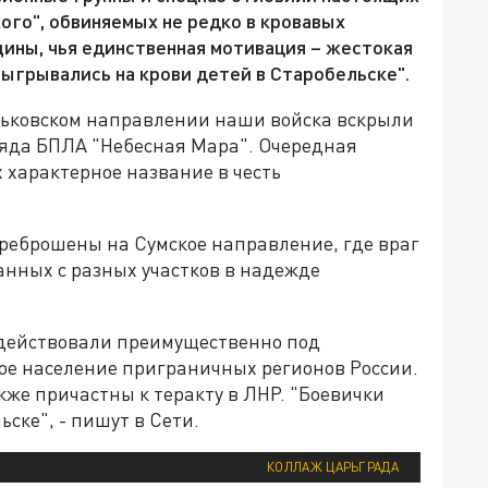
ого", обвиняемых не редко в кровавых
щины, чья единственная мотивация – жестокая
тыгрывались на крови детей в Старобельске".
рьковском направлении наши войска вскрыли
ряда БПЛА "Небесная Мара". Очередная
 характерное название в честь
.
реброшены на Сумское направление, где враг
анных с разных участков в надежде
действовали преимущественно под
ое население приграничных регионов России.
акже причастны к теракту в ЛНР. "Боевички
ске", - пишут в Сети.
КОЛЛАЖ ЦАРЬГРАДА