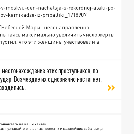
a-v-moskvu-den-nachalsja-s-rekordnoj-ataki-po-
nov-kamikadze-iz-pribaltiki_1718907
 "Небесной Мары" целенаправленно
пытаясь максимально увеличить число жертв
пустил, что эти женщины участвовали в
е местонахождение этих преступников, по
удар. Возмездие их однозначно настигнет,
находились.
сывайтесь на наши каналы
ыми узнавайте о главных новостях и важнейших событиях дня.