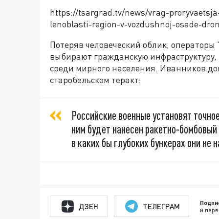
https://tsargrad.tv/news/vrag-proryvaetsj
lenoblasti-region-v-vozdushnoj-osade-dro
Потеряв человеческий облик, операторы
выбирают гражданскую инфраструктуру, 
среди мирного населения. Иванников до
старобельском теракт:
Российские военные установят точно
ним будет нанесен ракетно-бомбовый 
в каких бы глубоких бункерах они не 
Подпи
ДЗЕН
ТЕЛЕГРАМ
и перв