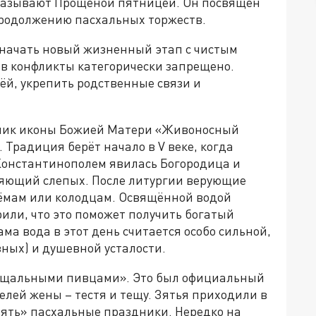
 называют Прощёной пятницей. Он посвящён
родолжению пасхальных торжеств.
 начать новый жизненный этап с чистым
ь в конфликты категорически запрещено.
ьёй, укрепить родственные связи и
здник иконы Божией Матери «Живоносный
 Традиция берёт начало в V веке, когда
 Константинополем явилась Богородица и
ляющий слепых. После литургии верующие
ёмам или колодцам. Освящённой водой
рили, что это поможет получить богатый
ма вода в этот день считается особо сильной,
ных) и душевной усталости.
рощальными пивцами». Это был официальный
лей жены – тестя и тещу. Зятья приходили в
лять» пасхальные праздники. Нередко на