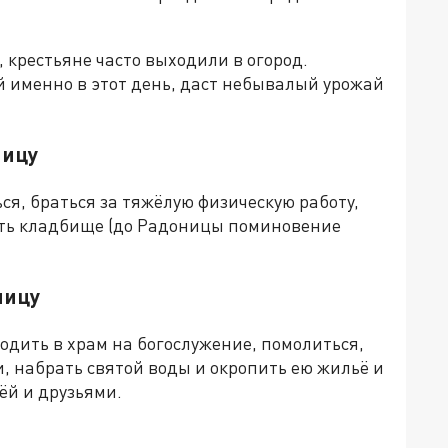
 крестьяне часто выходили в огород.
й именно в этот день, даст небывалый урожай
ницу
ься, браться за тяжёлую физическую работу,
ать кладбище (до Радоницы поминовение
ницу
одить в храм на богослужение, помолиться,
, набрать святой воды и окропить ею жильё и
ёй и друзьями.