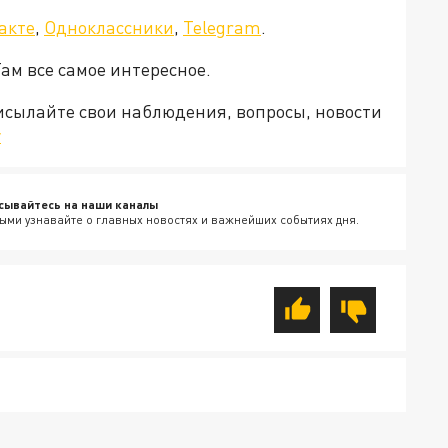
акте
,
Одноклассники
,
Telegram
.
Там все самое интересное.
рисылайте свои наблюдения, вопросы, новости
v
сывайтесь на наши каналы
ыми узнавайте о главных новостях и важнейших событиях дня.