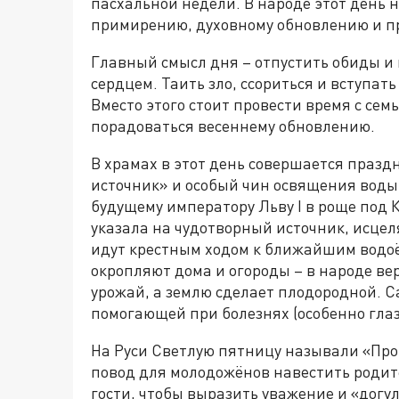
пасхальной недели. В народе этот день
примирению, духовному обновлению и п
Главный смысл дня – отпустить обиды и
сердцем. Таить зло, ссориться и вступат
Вместо этого стоит провести время с сем
порадоваться весеннему обновлению.
В храмах в этот день совершается пра
источник» и особый чин освящения воды.
будущему императору Льву I в роще под
указала на чудотворный источник, исце
идут крестным ходом к ближайшим водо
окропляют дома и огороды – в народе ве
урожай, а землю сделает плодородной. Са
помогающей при болезнях (особенно глаз
На Руси Светлую пятницу называли «П
повод для молодожёнов навестить родите
гости, чтобы выразить уважение и «догу