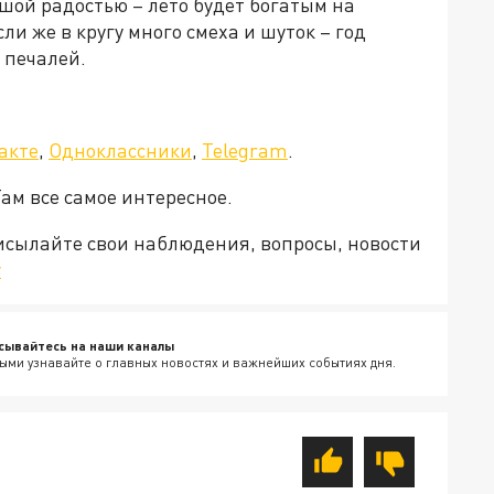
ьшой радостью – лето будет богатым на
ли же в кругу много смеха и шуток – год
 печалей.
акте
,
Одноклассники
,
Telegram
.
Там все самое интересное.
рисылайте свои наблюдения, вопросы, новости
v
сывайтесь на наши каналы
ыми узнавайте о главных новостях и важнейших событиях дня.