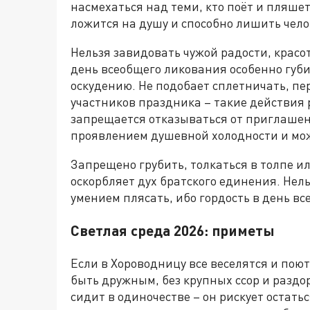
насмехаться над теми, кто поёт и пляшет
ложится на душу и способно лишить чело
Нельзя завидовать чужой радости, красот
день всеобщего ликования особенно губи
оскудению. Не подобает сплетничать, п
участников праздника – такие действия 
запрещается отказываться от приглашения
проявлением душевной холодности и може
Запрещено грубить, толкаться в толпе и
оскорбляет дух братского единения. Нель
умением плясать, ибо гордость в день вс
Светлая среда 2026: приметы
Если в Хороводницу все веселятся и поют,
быть дружным, без крупных ссор и раздор
сидит в одиночестве – он рискует остать