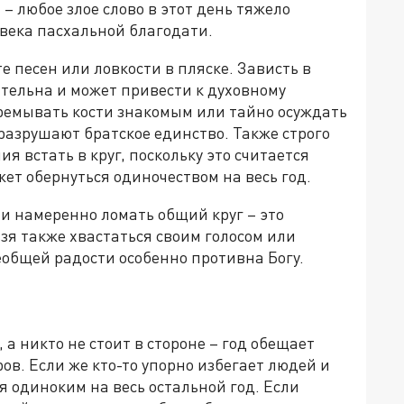
 – любое злое слово в этот день тяжело
века пасхальной благодати.
е песен или ловкости в пляске. Зависть в
тельна и может привести к духовному
еремывать кости знакомым или тайно осуждать
разрушают братское единство. Также строго
 встать в круг, поскольку это считается
т обернуться одиночеством на весь год.
ли намеренно ломать общий круг – это
зя также хвастаться своим голосом или
еобщей радости особенно противна Богу.
 а никто не стоит в стороне – год обещает
ов. Если же кто-то упорно избегает людей и
ся одиноким на весь остальной год. Если