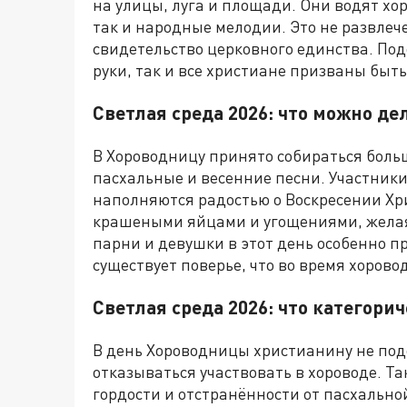
на улицы, луга и площади. Они водят хо
так и народные мелодии. Это не развлеч
свидетельство церковного единства. Подо
руки, так и все христиане призваны быт
Светлая среда 2026: что можно де
В Хороводницу принято собираться боль
пасхальные и весенние песни. Участники 
наполняются радостью о Воскресении Хр
крашеными яйцами и угощениями, желая
парни и девушки в этот день особенно п
существует поверье, что во время хорово
Светлая среда 2026: что категори
В день Хороводницы христианину не подо
отказываться участвовать в хороводе. Т
гордости и отстранённости от пасхально