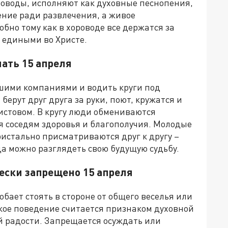
роводы, исполняют как духовные песнопения,
ение ради развлечения, а живое
бно тому как в хороводе все держатся за
ь едиными во Христе.
лать 15 апреля
шими компаниями и водить круги под
берут друг друга за руки, поют, кружатся и
истовом. В кругу люди обмениваются
 соседям здоровья и благополучия. Молодые
ристально присматриваются друг к другу –
да можно разглядеть свою будущую судьбу.
чески запрещено 15 апреля
бает стоять в стороне от общего веселья или
акое поведение считается признаком духовной
й радости. Запрещается осуждать или