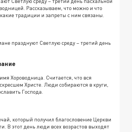
чают Светлую среду – третий день пасхальной
водницей. Рассказываем, что можно и что
 какие традиции и запреты с ним связаны.
иане празднуют Светлую среду – третий день
вание
имя Хороводница. Считается, что вся
скресшем Христе. Люди собираются в круги,
ославить Господа.
чай, который получил благословение Церкви
и. В этот день люди всех возрастов выходят