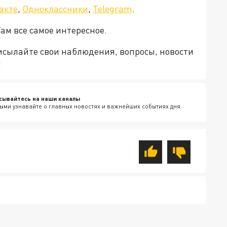
акте
,
Одноклассники
,
Telegram
.
Там все самое интересное.
рисылайте свои наблюдения, вопросы, новости
v
сывайтесь на наши каналы
ыми узнавайте о главных новостях и важнейших событиях дня.