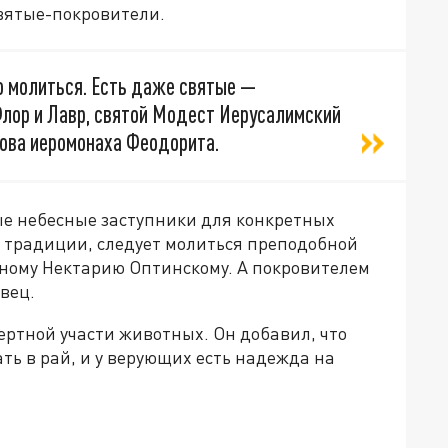
вятые-покровители.
о молиться. Есть даже святые —
Флор и Лавр, святой Модест Иерусалимский
ова иеромонаха Феодорита.
ные небесные заступники для конкретных
ой традиции, следует молиться преподобной
обному Нектарию Оптинскому. А покровителем
вец.
ертной участи животных. Он добавил, что
ть в рай, и у верующих есть надежда на