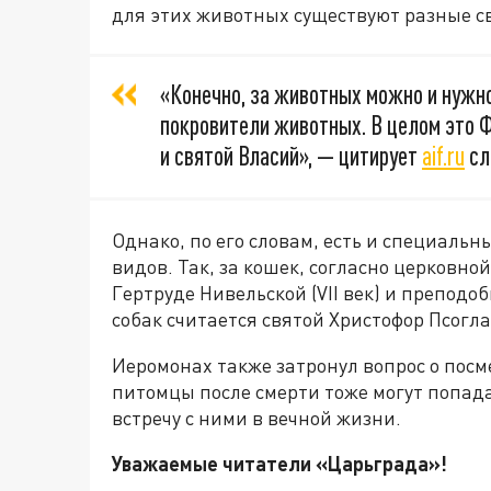
для этих животных существуют разные с
«Конечно, за животных можно и нужн
покровители животных. В целом это 
и святой Власий», — цитирует
aif.ru
сл
Однако, по его словам, есть и специаль
видов. Так, за кошек, согласно церковн
Гертруде Нивельской (VII век) и препод
собак считается святой Христофор Псогла
Иеромонах также затронул вопрос о посм
питомцы после смерти тоже могут попада
встречу с ними в вечной жизни.
Уважаемые читатели «Царьграда»!