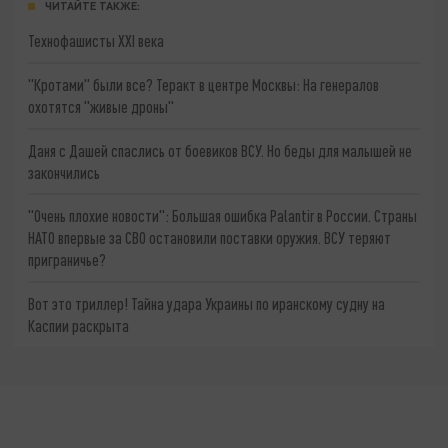
ЧИТАЙТЕ ТАКЖЕ:
Технофашисты XXI века
"Кротами" были все? Теракт в центре Москвы: На генералов
охотятся "живые дроны"
Даня с Дашей спаслись от боевиков ВСУ. Но беды для малышей не
закончились
"Очень плохие новости": Большая ошибка Palantir в России. Страны
НАТО впервые за СВО остановили поставки оружия. ВСУ теряют
приграничье?
Вот это триллер! Тайна удара Украины по иранскому судну на
Каспии раскрыта