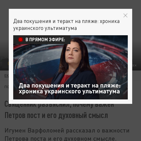
Два покушения и теракт на пляже: хроника
украинского ультиматума
В ПРЯМОМ ЭФИРЕ:
ОБЩЕСТВО
ЦЕРКОВЬ
ФОТО: BESTPHOTOSTUDIO/SHUTTERSTOCK
ЕКАТЕРИНА КНЯЗЕВА
17 ИЮНЯ 07:48
ПОДПИШИТЕСЬ:
Священник разъяснил, почему важен
Петров пост и его духовный смысл
Игумен Варфоломей рассказал о важности
Петрова поста и его духовном смысле.