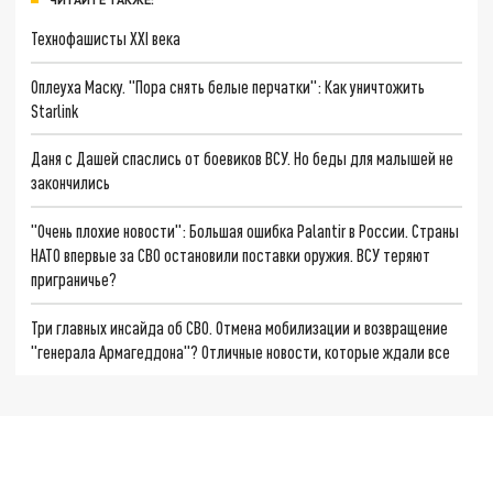
Технофашисты XXI века
Оплеуха Маску. "Пора снять белые перчатки": Как уничтожить
Starlink
Даня с Дашей спаслись от боевиков ВСУ. Но беды для малышей не
закончились
"Очень плохие новости": Большая ошибка Palantir в России. Страны
НАТО впервые за СВО остановили поставки оружия. ВСУ теряют
приграничье?
Три главных инсайда об СВО. Отмена мобилизации и возвращение
"генерала Армагеддона"? Отличные новости, которые ждали все