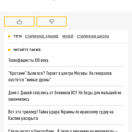
ТЕГИ:
СТАРИННОЕ ЗДАНИЕ
МУЗЕЙ
СТАРИННАЯ ШКОЛА
ЧИТАЙТЕ ТАКЖЕ:
Технофашисты XXI века
"Кротами" были все? Теракт в центре Москвы: На генералов
охотятся "живые дроны"
Даня с Дашей спаслись от боевиков ВСУ. Но беды для малышей не
закончились
Вот это триллер! Тайна удара Украины по иранскому судну на
Каспии раскрыта
Следы ведут в Центробанк… В деле о хищениях на миллиарды –