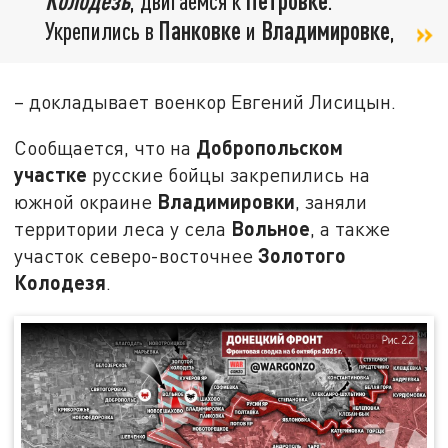
Колодезь
, двигаемся к
Петровке
.
Укрепились в
Панковке
и
Владимировке
,
– докладывает военкор Евгений Лисицын.
Добропольском
Сообщается, что на
участке
русские бойцы закрепились на
Владимировки
южной окраине
, заняли
Вольное
территории леса у села
, а также
Золотого
участок северо-восточнее
Колодезя
.