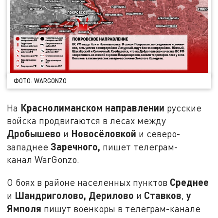
ФОТО: WARGONZO
Краснолиманском направлении
На
русские
войска продвигаются в лесах между
Дробышево
Новосёловкой
и
и северо-
Заречного,
западнее
пишет телеграм-
канал WarGonzo.
Среднее
О боях в районе населенных пунктов
Шандриголово, Дерилово
Ставков
у
и
и
,
Ямполя
пишут военкоры в телеграм-канале