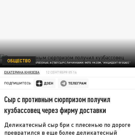
ОБЩЕСТВО
БЫЛ СЫР С ПЛЕСЕНЬЮ, А СТАЛ СЫР С ЛИЧИНКАМИ. ФОТО: VK.COM,"ИНЦИДЕНТ КУЗБАСС"
ЕКАТЕРИНА КНЯЗЕВА
12 СЕНТЯБРЯ 05:14
ПОДПИШИТЕСЬ:
Сыр с противным сюрпризом получил
кузбассовец через фирму доставки
Деликатесный сыр бри с плесенью по дороге
превратился в еще более деликатесный