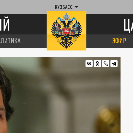
КУЗБАСС
ИЙ
Ц
АЛИТИКА
ЭФИР