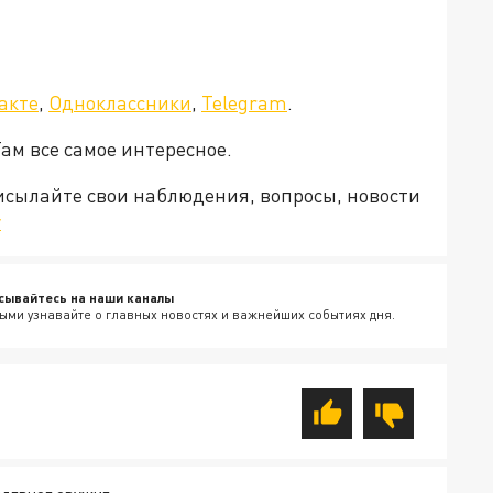
акте
,
Одноклассники
,
Telegram
.
Там все самое интересное.
рисылайте свои наблюдения, вопросы, новости
v
сывайтесь на наши каналы
ыми узнавайте о главных новостях и важнейших событиях дня.