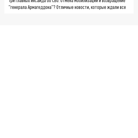
Три главных инсайда об СВО. Отмена мобилизации и возвращение
"генерала Армагеддона"? Отличные новости, которые ждали все