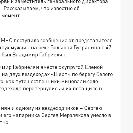
ервый заместитель генерального директора
 Рассказываем, что известно об
 момент.
 в МЧС поступило сообщение от представителя
двух мужчин на реке Большая Бугряница в 47
х был Владимир Габриелян.
мир Габриелян вместе с супругой Еленой
на двух вездеходах «Шерп» по берегу Белого
ого, как путешественники миновали село
ездехода перевернулись и их потащило в
лиян и одному из вездеходчиков – Сергею
и его напарника Сергея Мерзлякова унесло в
тно.