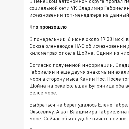
В Ненецком автономном округе пропал п
социальной сети VK Владимир Габриелян.
исчезновении топ-менеджера на данный
Что произошло
В понедельник, 6 июня около 17.38 (мск)
Союза оленеводов НАО об исчезновении 
километрах от села Шойна. Одним из ни
Согласно полученной информации, Влади
Габриелян и еще двумя знакомыми ехали 
моря в сторону мыса Канин Нос. После т
Шойна на реке Большая Бугряница оба в
Белое море.
Выбраться на берег удалось Елене Габре
Ольсевичу. А вот Владимира Габриеляна 
море. Сейчас об их судьбе ничего неизвес