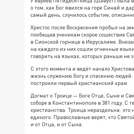
У евреев Пятидесятница (Шавуот) была 
о том, как Бог явился на горе Синай и да
самый день, случилось событие, описанн
Христос после Воскресения пробыл на зем
пообещав ученикам скорое сошествие Свя
в Сионской горнице в Иерусалиме. Внеза
на каждого из них сошли огненные языки
говорить на языках, которых раньше не 
С этого момента и ведёт начало Христов
жизнь служению Богу и спасению людей. 
построили первый христианский храм.
Догмат о Троице — Боге Отце, Сыне и Св
соборе в Константинополе в 381 году. С т
христианства. Троица нераздельна: это н
единого. Православные верят, что Святой
и от Отца, и от Сына.