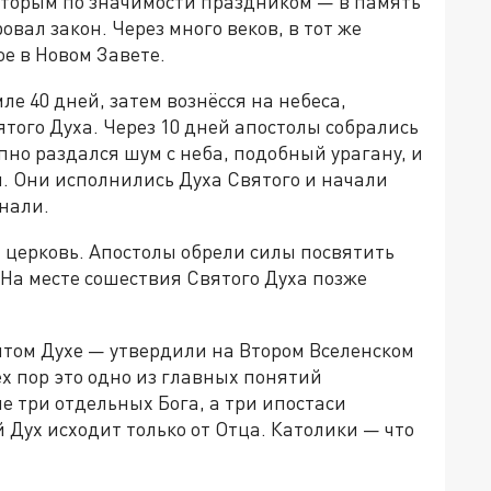
вторым по значимости праздником — в память
ровал закон. Через много веков, в тот же
ое в Новом Завете.
ле 40 дней, затем вознёсся на небеса,
того Духа. Через 10 дней апостолы собрались
пно раздался шум с неба, подобный урагану, и
. Они исполнились Духа Святого и начали
знали.
а церковь. Апостолы обрели силы посвятить
На месте сошествия Святого Духа позже
ятом Духе — утвердили на Втором Вселенском
ех пор это одно из главных понятий
е три отдельных Бога, а три ипостаси
 Дух исходит только от Отца. Католики — что