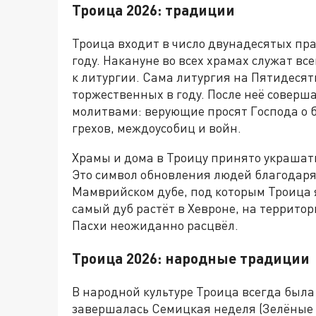
Троица 2026: традиции
Троица входит в число двунадесятых пр
году. Накануне во всех храмах служат в
к литургии. Сама литургия на Пятидесят
торжественных в году. После неё совер
молитвами: верующие просят Господа о б
грехов, междоусобиц и войн.
Храмы и дома в Троицу принято украшат
Это символ обновления людей благодаря
Мамврийском дубе, под которым Троица я
самый дуб растёт в Хевроне, на территор
Пасхи неожиданно расцвёл.
Троица 2026: народные традиции
В народной культуре Троица всегда был
завершалась Семицкая неделя (Зелёные с