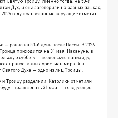
т Святую Троицу. Именно тогда, на 50-й
ятой Дух, и они заговорили на разных языках,
 В 2026 году православные верующие отметят
 — ровно на 50-й день после Пасхи. В 2026
 Троица приходится на 31 мая. Накануне, в
тельскую субботу — вселенскую панихиду,
всех православных христиан мира. А в
 Святого Духа — одно из лиц Троицы.
 и Троицу разделили. Католики отметили
у будут праздновать 31 мая — в следующее