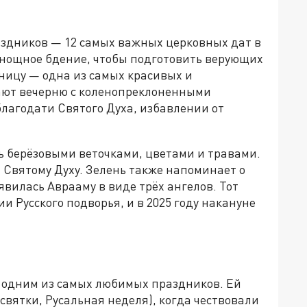
аздников — 12 самых важных церковных дат в
сенощное бдение, чтобы подготовить верующих
ницу — одна из самых красивых и
шают вечерню с коленопреклоненными
лагодати Святого Духа, избавлении от
ь берёзовыми веточками, цветами и травами.
 Святому Духу. Зелень также напоминает о
вилась Аврааму в виде трёх ангелов. Тот
ии Русского подворья, и в 2025 году накануне
а одним из самых любимых праздников. Ей
вятки, Русальная неделя), когда чествовали