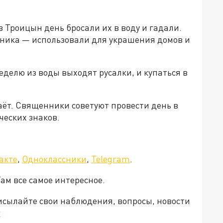
в Троицын день бросали их в воду и гадали.
ника — использовали для украшения домов и
еделю из воды выходят русалки, и купаться в
аёт. Священники советуют провести день в
ческих знаков.
акте
,
Одноклассники
,
Telegram
.
Там все самое интересное.
рисылайте свои наблюдения, вопросы, новости
v