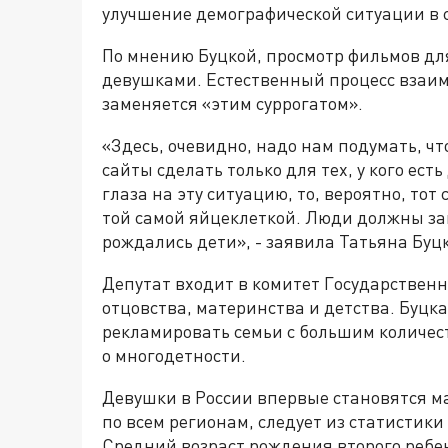
улучшение демографической ситуации в 
По мнению Буцкой, просмотр фильмов дл
девушками. Естественный процесс вза
заменяется «этим суррогатом».
«Здесь, очевидно, надо нам подумать, чт
сайты сделать только для тех, у кого ест
глаза на эту ситуацию, то, вероятно, то
той самой яйцеклеткой. Люди должны зан
рождались дети», - заявила Татьяна Буцк
Депутат входит в комитет Государственн
отцовства, материнства и детства. Буцк
рекламировать семьи с большим количес
о многодетности.
Девушки в России впервые становятся ма
по всем регионам, следует из статистики 
Средний возраст рождения второго ребенк