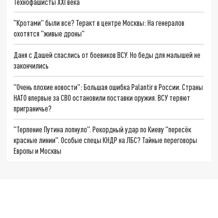
Технофашисты XXI века
"Кротами" были все? Теракт в центре Москвы: На генералов
охотятся "живые дроны"
Даня с Дашей спаслись от боевиков ВСУ. Но беды для малышей не
закончились
"Очень плохие новости": Большая ошибка Palantir в России. Страны
НАТО впервые за СВО остановили поставки оружия. ВСУ теряют
приграничье?
"Терпение Путина лопнуло". Рекордный удар по Киеву "пересёк
красные линии". Особые спецы КНДР на ЛБС? Тайные переговоры
Европы и Москвы