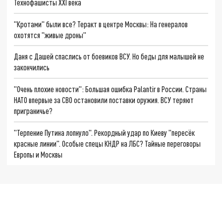
Технофашисты XXI века
"Кротами" были все? Теракт в центре Москвы: На генералов
охотятся "живые дроны"
Даня с Дашей спаслись от боевиков ВСУ. Но беды для малышей не
закончились
"Очень плохие новости": Большая ошибка Palantir в России. Страны
НАТО впервые за СВО остановили поставки оружия. ВСУ теряют
приграничье?
"Терпение Путина лопнуло". Рекордный удар по Киеву "пересёк
красные линии". Особые спецы КНДР на ЛБС? Тайные переговоры
Европы и Москвы