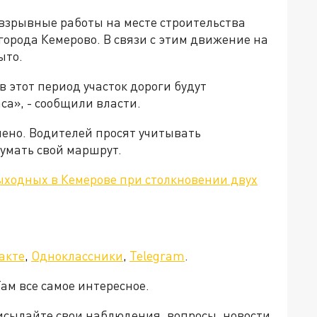
взрывные работы на месте строительства
города Кемерово. В связи с этим движение на
ыто.
 в этот период участок дороги будут
аса», - сообщили власти.
ено. Водителей просят учитывать
умать свой маршрут.
ыходных в Кемерове при столкновении двух
а»!
акте
,
Одноклассники
,
Telegram
.
Там все самое интересное.
рисылайте свои наблюдения, вопросы, новости