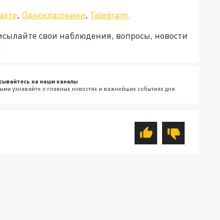
акте
,
Одноклассники
,
Telegram
.
рисылайте свои наблюдения, вопросы, новости
v
сывайтесь на наши каналы
ыми узнавайте о главных новостях и важнейших событиях дня.