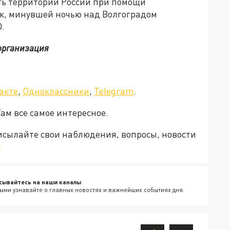
ть территории России при помощи
к, минувшей ночью над Волгоградом
.
организация
акте
,
Одноклассники
,
Telegram
.
Там все самое интересное.
рисылайте свои наблюдения, вопросы, новости
v
сывайтесь на наши каналы
ыми узнавайте о главных новостях и важнейших событиях дня.