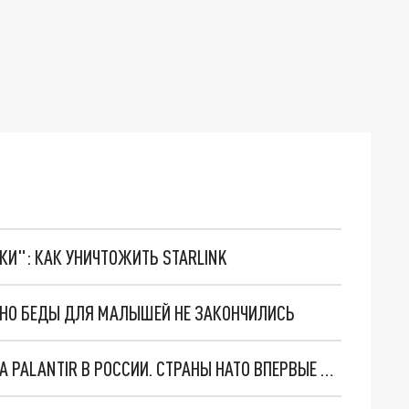
ТКИ": КАК УНИЧТОЖИТЬ STARLINK
. НО БЕДЫ ДЛЯ МАЛЫШЕЙ НЕ ЗАКОНЧИЛИСЬ
"ОЧЕНЬ ПЛОХИЕ НОВОСТИ": БОЛЬШАЯ ОШИБКА PALANTIR В РОССИИ. СТРАНЫ НАТО ВПЕРВЫЕ ЗА СВО ОСТАНОВИЛИ ПОСТАВКИ ОРУЖИЯ. ВСУ ТЕРЯЮТ ПРИГРАНИЧЬЕ?