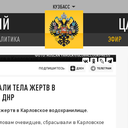
КУЗБАСС
ИЙ
Ц
АЛИТИКА
ЭФИР
ФОТО: RUSLAN YAROCKY/GLOBALLOOKPRESS
ПОДПИШИТЕСЬ:
АЛИ ТЕЛА ЖЕРТВ В
 ДНР
 жертв в Карловское водохранилище.
ловам очевидцев, сбрасывали в Карловское