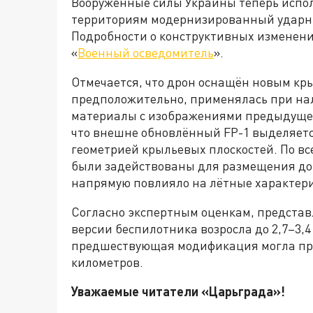
Вооружённые силы Украины теперь исполь
территориям модернизированный ударны
Подробности о конструктивных изменен
«
Военный осведомитель
».
Отмечается, что дрон оснащён новым кр
предположительно, применялась при нал
материалы с изображениями предыдущей
что внешне обновлённый FP-1 выделяет
геометрией крыльевых плоскостей. По в
были задействованы для размещения до
напрямую повлияло на лётные характер
Согласно экспертным оценкам, представ
версии беспилотника возросла до 2,7–3,4
предшествующая модификация могла пре
километров.
Уважаемые читатели «Царьграда»!