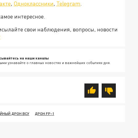
акте
,
Одноклассники
,
Telegram
.
самое интересное.
рисылайте свои наблюдения, вопросы, новости
v
сывайтесь на наши каналы
ыми узнавайте о главных новостях и важнейших событиях дня.
ЙНЫЙ ДРОН ВСУ
ДРОН FP-1