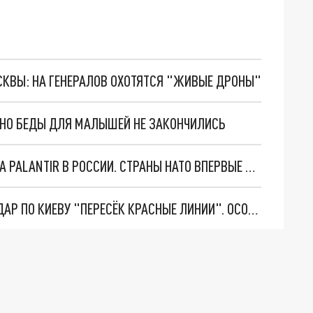
ОСКВЫ: НА ГЕНЕРАЛОВ ОХОТЯТСЯ "ЖИВЫЕ ДРОНЫ"
. НО БЕДЫ ДЛЯ МАЛЫШЕЙ НЕ ЗАКОНЧИЛИСЬ
"ОЧЕНЬ ПЛОХИЕ НОВОСТИ": БОЛЬШАЯ ОШИБКА PALANTIR В РОССИИ. СТРАНЫ НАТО ВПЕРВЫЕ ЗА СВО ОСТАНОВИЛИ ПОСТАВКИ ОРУЖИЯ. ВСУ ТЕРЯЮТ ПРИГРАНИЧЬЕ?
"ТЕРПЕНИЕ ПУТИНА ЛОПНУЛО". РЕКОРДНЫЙ УДАР ПО КИЕВУ "ПЕРЕСЁК КРАСНЫЕ ЛИНИИ". ОСОБЫЕ СПЕЦЫ КНДР НА ЛБС? ТАЙНЫЕ ПЕРЕГОВОРЫ ЕВРОПЫ И МОСКВЫ