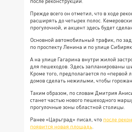
после реконструкции.
Прежде всего он отметил, что в ходе рек
расширять до четырех полос. Кемеровски
прогулочной, и акцент здесь будет сдела
Основной автомобильный трафик, по заду
по проспекту Ленина и по улице Сибиря
А на улице Гагарина внутри жилой застр
для пешеходов. Здесь запланированы ши
Кроме того, предполагается по «первой 
домов сделать нежилыми, чтобы горожане
Таким образом, по словам Дмитрия Анис
станет частью нового пешеходного марш
прогулочные зоны областной столицы.
Ранее «Царьград» писал, что
после реко
появится новая площадь
.