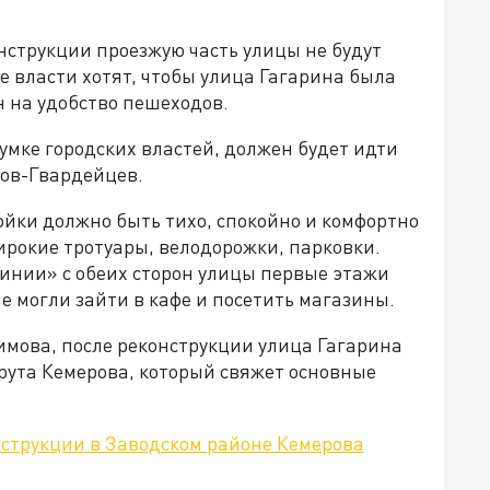
онструкции проезжую часть улицы не будут
е власти хотят, чтобы улица Гагарина была
н на удобство пешеходов.
мке городских властей, должен будет идти
ков-Гвардейцев.
ойки должно быть тихо, спокойно и комфортно
рокие тротуары, велодорожки, парковки.
линии» с обеих сторон улицы первые этажи
 могли зайти в кафе и посетить магазины.
имова, после реконструкции улица Гагарина
рута Кемерова, который свяжет основные
нструкции в Заводском районе Кемерова