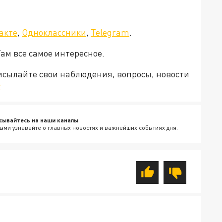
а»!
акте
,
Одноклассники
,
Telegram
.
Там все самое интересное.
рисылайте свои наблюдения, вопросы, новости
v
сывайтесь на наши каналы
ыми узнавайте о главных новостях и важнейших событиях дня.