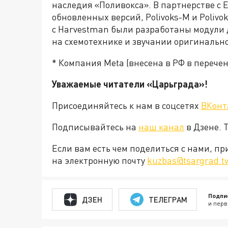
наследия «Поливокса». В партнерстве с E
обновленных версий, Polivoks-M и Polivok
с Harvestman были разработаны модули 
на схемотехнике и звучании оригинально
*
Компания
Meta (внесена в РФ в перече
Уважаемые читатели «Царьграда»!
Присоединяйтесь к нам в соцсетях
ВКонт
Подписывайтесь на
наш канал
в Дзене. 
Если вам есть чем поделиться с нами, п
на электронную почту
kuzbas@tsargrad.t
Подпи
ДЗЕН
ТЕЛЕГРАМ
и перв