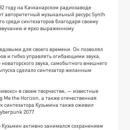
82 году на Качканарском радиозаводе
ает авторитетный музыкальный ресурс Synth
то среди синтезаторов благодаря своему
 звучанию и ярко выраженному
едовыми для своего времени. Он позволял
ов и гибко управлять огибающими звука,
е новаторского звука, самобытного внешнего
ыпуска сделало синтезатор желанным
ивокс» в своем творчестве, — известные
g Me the Horizon, а также отечественная
ук синтезатора Кузьмина также оживил
yberpunk 2077.
 Кузьмин активно занимался сохранением