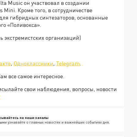
lta Music он участвовал в создании
s Mini. Кроме того, в сотрудничестве
для гибридных синтезаторов, основанные
го «Поливокса».
нь экстремистских организаций)
акте
,
Одноклассники
,
Telegram
.
Там все самое интересное.
рисылайте свои наблюдения, вопросы, новости
v
сывайтесь на наши каналы
ыми узнавайте о главных новостях и важнейших событиях дня.