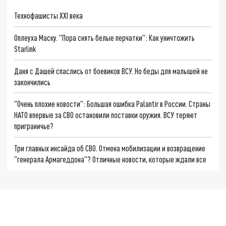
Технофашисты XXI века
Оплеуха Маску. "Пора снять белые перчатки": Как уничтожить
Starlink
Даня с Дашей спаслись от боевиков ВСУ. Но беды для малышей не
закончились
"Очень плохие новости": Большая ошибка Palantir в России. Страны
НАТО впервые за СВО остановили поставки оружия. ВСУ теряют
приграничье?
Три главных инсайда об СВО. Отмена мобилизации и возвращение
"генерала Армагеддона"? Отличные новости, которые ждали все