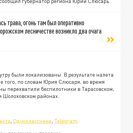
 сообщил губернатор региона Юрий Слюсарь.
сь трава, огонь там был оперативно
ворожском лесничестве возникло два очага
 утру были локализованы. В результате налета
е того, по словам Юрия Слюсаря, во время
ны перехватили беспилотники в Тарасовском,
и Шолоховском районах.
акте
,
Одноклассники
,
Telegram
.