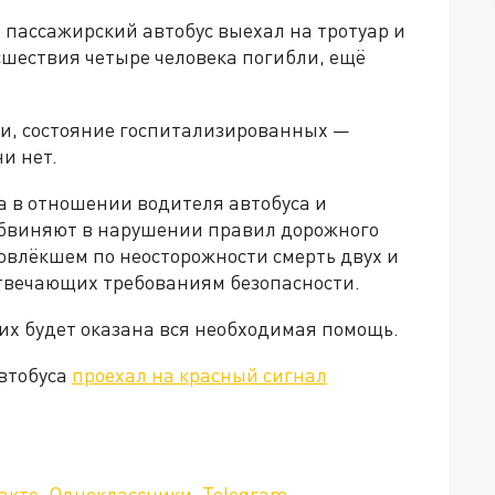
 пассажирский автобус выехал на тротуар и
сшествия четыре человека погибли, ещё
и, состояние госпитализированных —
и нет.
а в отношении водителя автобуса и
обвиняют в нарушении правил дорожного
овлёкшем по неосторожности смерть двух и
 отвечающих требованиям безопасности.
х будет оказана вся необходимая помощь.
автобуса
проехал на красный сигнал
акте
,
Одноклассники
,
Telegram
.