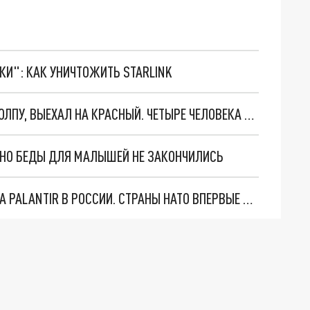
ТКИ": КАК УНИЧТОЖИТЬ STARLINK
СК: ВОДИТЕЛЬ АВТОБУСА, ПРОТАРАНИВШИЙ ТОЛПУ, ВЫЕХАЛ НА КРАСНЫЙ. ЧЕТЫРЕ ЧЕЛОВЕКА ПОГИБЛИ
. НО БЕДЫ ДЛЯ МАЛЫШЕЙ НЕ ЗАКОНЧИЛИСЬ
"ОЧЕНЬ ПЛОХИЕ НОВОСТИ": БОЛЬШАЯ ОШИБКА PALANTIR В РОССИИ. СТРАНЫ НАТО ВПЕРВЫЕ ЗА СВО ОСТАНОВИЛИ ПОСТАВКИ ОРУЖИЯ. ВСУ ТЕРЯЮТ ПРИГРАНИЧЬЕ?