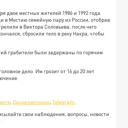
я двое местных жителей 1986 и 1992 года
и в Местию семейную пару из России, отобрав
трелили в Виктора Соловьева, после чего
кончался, сбросили тело в реку Накра, чтобы
тий грабители были задержаны по горячим
ловное дело. Им грозит от 16 до 20 лет
ючение.
а»!
акте
,
Одноклассники
,
Telegram
.
рисылайте свои наблюдения, вопросы, новости
v