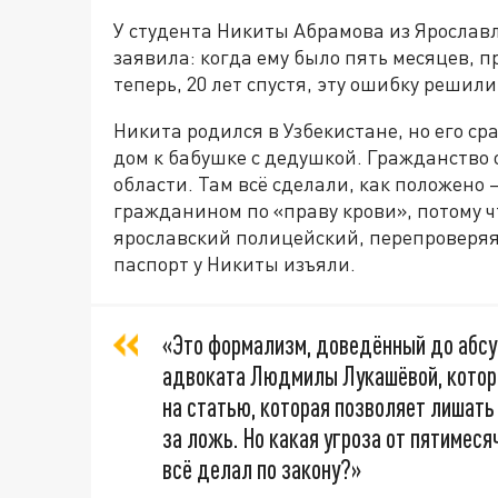
У студента Никиты Абрамова из Ярославл
заявила: когда ему было пять месяцев, 
теперь, 20 лет спустя, эту ошибку реши
Никита родился в Узбекистане, но его ср
дом к бабушке с дедушкой. Гражданство 
области. Там всё сделали, как положено 
гражданином по «праву крови», потому что
ярославский полицейский, перепроверяя 
паспорт у Никиты изъяли.
«Это формализм, доведённый до абс
адвоката Людмилы Лукашёвой, котор
на статью, которая позволяет лишать
за ложь. Но какая угроза от пятимеся
всё делал по закону?»