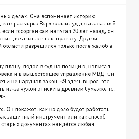
бных делах. Она вспоминает историю
которая через Верховный суд доказала своё
: если госорган сам напутал 20 лет назад, он
анин доказывал свою правоту. Другой
й области разрешился только после жалоб в
у плану: подал в суд на полицию, написал
овека и в вышестоящее управление МВД. Он
я и не нарушал закон. «Я здесь вырос, это
ть из-за чужой описки в древней бумажке то,
я».
о. Он покажет, как на деле будет работать
как защитный инструмент или как способ
х старых документах найдётся любая