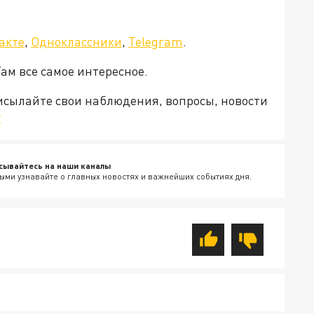
акте
,
Одноклассники
,
Telegram
.
Там все самое интересное.
рисылайте свои наблюдения, вопросы, новости
v
сывайтесь на наши каналы
ыми узнавайте о главных новостях и важнейших событиях дня.