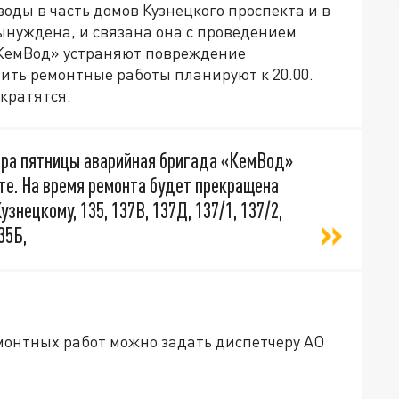
ды в часть домов Кузнецкого проспекта и в
ынуждена, и связана она с проведением
«КемВод» устраняют повреждение
ить ремонтные работы планируют к 20.00.
кратятся.
 утра пятницы аварийная бригада «КемВод»
те. На время ремонта будет прекращена
знецкому, 135, 137В, 137Д, 137/1, 137/2,
35Б,
монтных работ можно задать диспетчеру АО