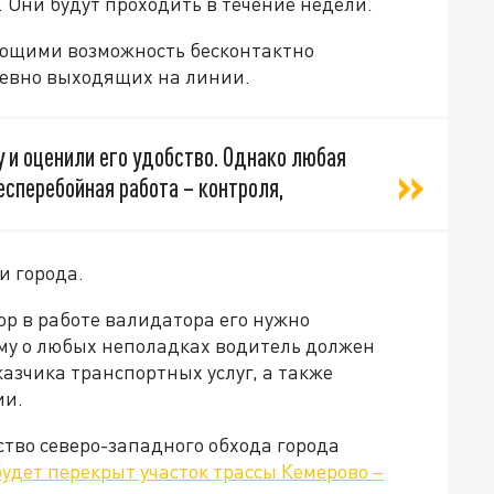
 Они будут проходить в течение недели.
ющими возможность бесконтактно
невно выходящих на линии.
 и оценили его удобство. Однако любая
есперебойная работа – контроля,
и города.
ор в работе валидатора его нужно
ому о любых неполадках водитель должен
казчика транспортных услуг, а также
ии.
тво северо-западного обхода города
будет перекрыт участок трассы Кемерово –