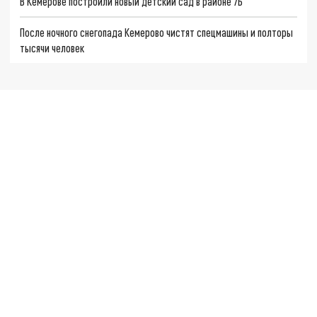
В Кемерове построили новый детский сад в районе 7Б
После ночного снегопада Кемерово чистят спецмашины и полторы
тысячи человек