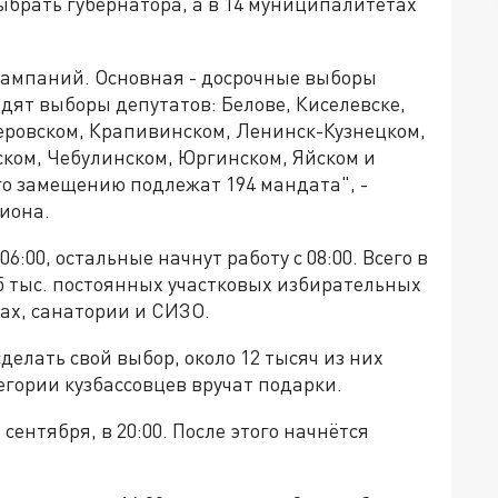
ыбрать губернатора, а в 14 муниципалитетах
 кампаний. Основная - досрочные выборы
одят выборы депутатов: Белове, Киселевске,
меровском, Крапивинском, Ленинск-Кузнецком,
ком, Чебулинском, Юргинском, Яйском и
о замещению подлежат 194 мандата", -
иона.
6:00, остальные начнут работу с 08:00. Всего в
,5 тыс. постоянных участковых избирательных
ах, санатории и СИЗО.
елать свой выбор, около 12 тысяч из них
егории кузбассовцев вручат подарки.
сентября, в 20:00. После этого начнётся