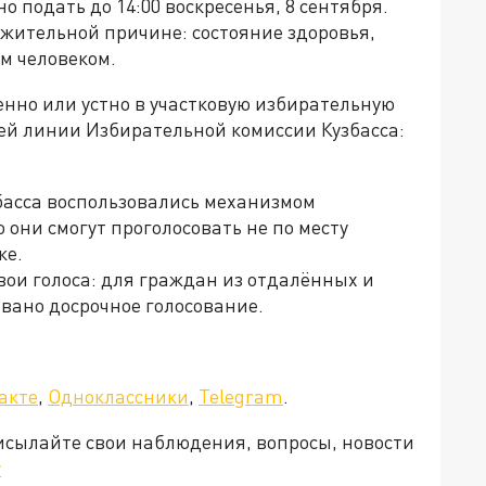
 подать до 14:00 воскресенья, 8 сентября.
жительной причине: состояние здоровья,
м человеком.
нно или устно в участковую избирательную
ей линии Избирательной комиссии Кузбасса:
збасса воспользовались механизмом
 они смогут проголосовать не по месту
ке.
вои голоса: для граждан из отдалённых и
вано досрочное голосование.
акте
,
Одноклассники
,
Telegram
.
рисылайте свои наблюдения, вопросы, новости
v