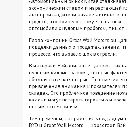
Автомобильный рынок Китая сталкивает
экономическим спадом и нарастающей ко
автопроизводители начали активно исп
продаж, что привело к тому, что на не
автомобили с нулевым пробегом, пишет и
Глава компании Great Wall Motors эй Ц
подделки данных о продажах, заявив, чт
процессе, что вызвало шок в отрасли.
В интервью Вэй описал ситуацию с так
нулевым километражом", которые факти
обозначаются как старые. Он отметил, чт
привлечения внимания к показателям п
складах. Это проблемное поведение може
как они могут потерять гарантию и пос
новым автомобилям.
Тем временем, напряжение между двум
BYD и Great Wall Motors — нарастает. В