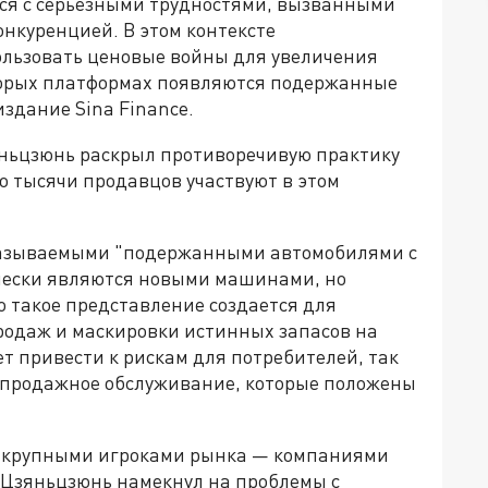
ся с серьезными трудностями, вызванными
нкуренцией. В этом контексте
ользовать ценовые войны для увеличения
которых платформах появляются подержанные
здание Sina Finance.
зяньцзюнь раскрыл противоречивую практику
о тысячи продавцов участвуют в этом
 называемыми "подержанными автомобилями с
чески являются новыми машинами, но
о такое представление создается для
родаж и маскировки истинных запасов на
т привести к рискам для потребителей, так
лепродажное обслуживание, которые положены
я крупными игроками рынка — компаниями
эй Цзяньцзюнь намекнул на проблемы с