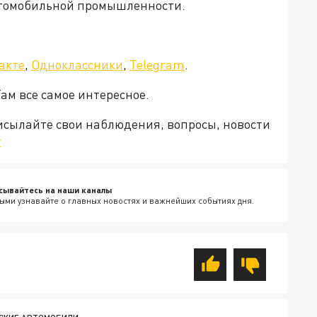
втомобильной промышленности.
акте
,
Одноклассники
,
Telegram
.
Там все самое интересное.
рисылайте свои наблюдения, вопросы, новости
v
сывайтесь на наши каналы
ыми узнавайте о главных новостях и важнейших событиях дня.