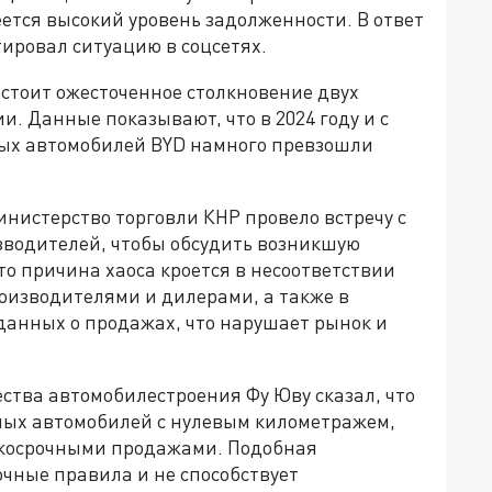
еется высокий уровень задолженности. В ответ
ировал ситуацию в соцсетях.
 стоит ожесточенное столкновение двух
. Данные показывают, что в 2024 году и с
вых автомобилей BYD намного превзошли
нистерство торговли КНР провело встречу с
водителей, чтобы обсудить возникшую
то причина хаоса кроется в несоответствии
оизводителями и дилерами, а также в
данных о продажах, что нарушает рынок и
ства автомобилестроения Фу Юву сказал, что
ных автомобилей с нулевым километражем,
ткосрочными продажами. Подобная
чные правила и не способствует