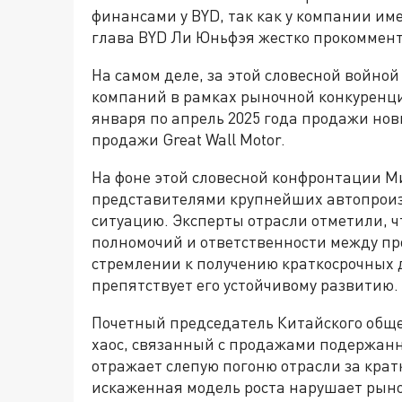
финансами у BYD, так как у компании им
глава BYD Ли Юньфэя жестко прокоммент
На самом деле, за этой словесной войной
компаний в рамках рыночной конкуренции
января по апрель 2025 года продажи но
продажи Great Wall Motor.
На фоне этой словесной конфронтации Ми
представителями крупнейших автопроиз
ситуацию. Эксперты отрасли отметили, ч
полномочий и ответственности между пр
стремлении к получению краткосрочных 
препятствует его устойчивому развитию.
Почетный председатель Китайского обще
хаос, связанный с продажами подержан
отражает слепую погоню отрасли за кра
искаженная модель роста нарушает рыно