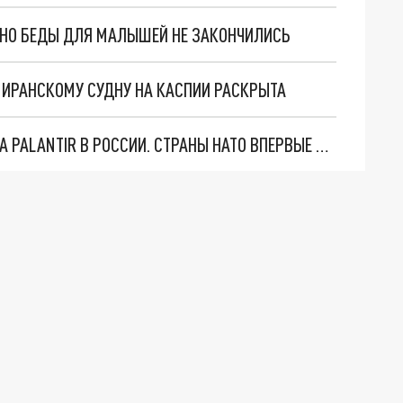
. НО БЕДЫ ДЛЯ МАЛЫШЕЙ НЕ ЗАКОНЧИЛИСЬ
О ИРАНСКОМУ СУДНУ НА КАСПИИ РАСКРЫТА
"ОЧЕНЬ ПЛОХИЕ НОВОСТИ": БОЛЬШАЯ ОШИБКА PALANTIR В РОССИИ. СТРАНЫ НАТО ВПЕРВЫЕ ЗА СВО ОСТАНОВИЛИ ПОСТАВКИ ОРУЖИЯ. ВСУ ТЕРЯЮТ ПРИГРАНИЧЬЕ?