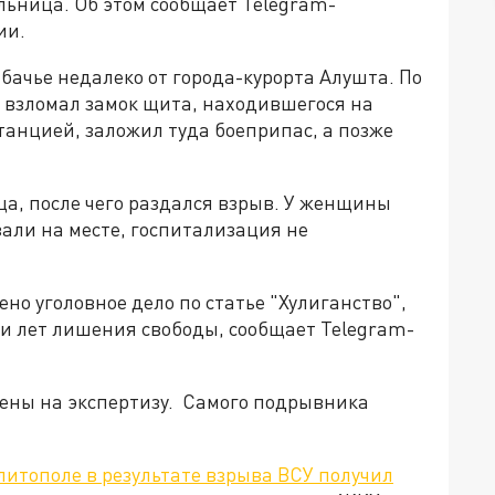
льница. Об этом сообщает Telegram-
ии.
ачье недалеко от города-курорта Алушта. По
взломал замок щита, находившегося на
танцией, заложил туда боеприпас, а позже
а, после чего раздался взрыв. У женщины
али на месте, госпитализация не
но уголовное дело по статье "Хулиганство",
ми лет лишения свободы, сообщает Telegram-
ены на экспертизу. Самого подрывника
литополе в результате взрыва ВСУ получил