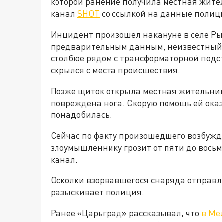
которой ранение получила местная жите
канал
SHOT
со ссылкой на данные полиц
Инцидент произошел накануне в селе Рыб
предварительным данным, неизвестный 
столбюе рядом с трансформаторной подс
скрылся с места происшествия.
Позже щиток открыла местная жительниц
повреждена нога. Скорую помощь ей оказ
понадобилась.
Сейчас по факту произошедшего возбужде
злоумышленнику грозит от пяти до вось
канал.
Осколки взорвавшегося снаряда отправл
разыскивает полиция.
Ранее «Царьград» рассказывал, что
в Ме