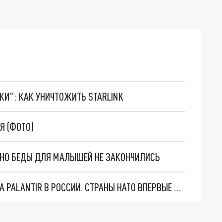
ТКИ": КАК УНИЧТОЖИТЬ STARLINK
Я (ФОТО)
. НО БЕДЫ ДЛЯ МАЛЫШЕЙ НЕ ЗАКОНЧИЛИСЬ
"ОЧЕНЬ ПЛОХИЕ НОВОСТИ": БОЛЬШАЯ ОШИБКА PALANTIR В РОССИИ. СТРАНЫ НАТО ВПЕРВЫЕ ЗА СВО ОСТАНОВИЛИ ПОСТАВКИ ОРУЖИЯ. ВСУ ТЕРЯЮТ ПРИГРАНИЧЬЕ?