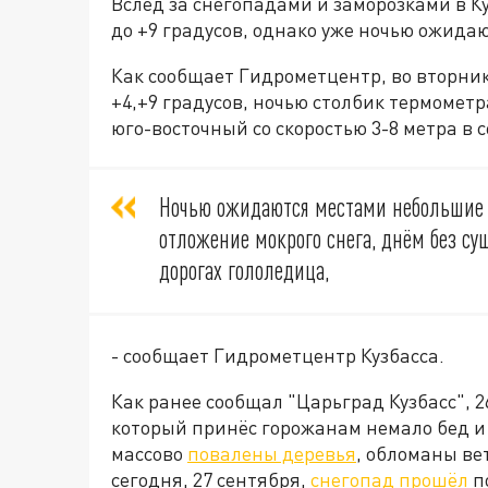
Вслед за снегопадами и заморозками в К
до +9 градусов, однако уже ночью ожида
Как сообщает Гидрометцентр, во вторник,
+4,+9 градусов, ночью столбик термометра
юго-восточный со скоростью 3-8 метра в 
Ночью ожидаются местами небольшие ос
отложение мокрого снега, днём без су
дорогах гололедица,
- сообщает Гидрометцентр Кузбасса.
Как ранее сообщал "Царьград Кузбасс", 
который принёс горожанам немало бед и 
массово
повалены деревья
, обломаны ве
сегодня, 27 сентября,
снегопад прошёл
по