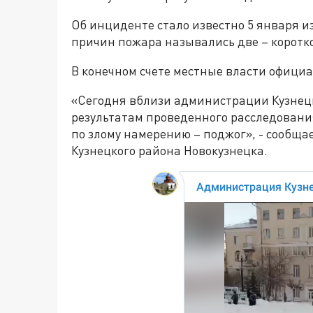
Об инциденте стало известно 5 января из
причин пожара назывались две – коротк
В конечном счете местные власти офици
«Сегодня вблизи администрации Кузнецко
результатам проведенного расследовани
по злому намерению – поджог», - сообщ
Кузнецкого района Новокузнецка.