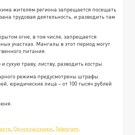
ежима жителям региона запрещается посещать
язана трудовая деятельность, и разводить там
рытом огне, в том числе, запрещается
ых участках. Мангалы в этот период могут
твенного питания.
и сухую траву, листву, разводить костры.
жарного режима предусмотрены штрафы.
лей, юридические лица – от 100 тысяч рублей
июня.
акте
,
Одноклассники
,
Telegram
.