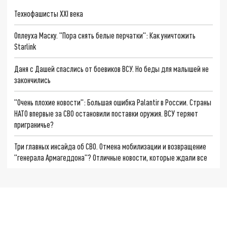
Технофашисты XXI века
Оплеуха Маску. "Пора снять белые перчатки": Как уничтожить
Starlink
Даня с Дашей спаслись от боевиков ВСУ. Но беды для малышей не
закончились
"Очень плохие новости": Большая ошибка Palantir в России. Страны
НАТО впервые за СВО остановили поставки оружия. ВСУ теряют
приграничье?
Три главных инсайда об СВО. Отмена мобилизации и возвращение
"генерала Армагеддона"? Отличные новости, которые ждали все