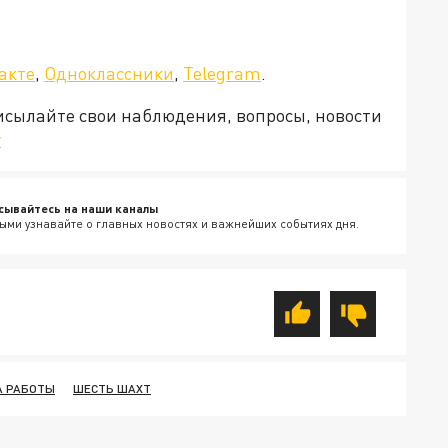
акте
,
Одноклассники
,
Telegram
.
рисылайте свои наблюдения, вопросы, новости
v
сывайтесь на наши каналы
ыми узнавайте о главных новостях и важнейших событиях дня.
А РАБОТЫ
ШЕСТЬ ШАХТ