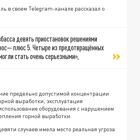
ь в своем Telegram-канале рассказал о
збасса девять приостановок решениями
рос— плюс 5. Четыре из предотвращённых
могли стать очень серьезными»,
ние предельно допустимой концентрации
орной выработки, эксплуатация
, использование оборудования с нарушением
епления горной выработки.
девяти случаев имела место реальная угроза