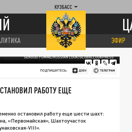
КУЗБАСС
ИЙ
Ц
АЛИТИКА
ЭФИР
SERGUEI FOMINE/RUSSIAN LOOK/GLOBALLOOKPRESS
ПОДПИШИТЕСЬ:
ОСТАНОВИЛ РАБОТУ ЕЩЕ
еменно остановил работу еще шести шахт:
ина, «Первомайская», Шахтоучасток
унаковская-VIII».