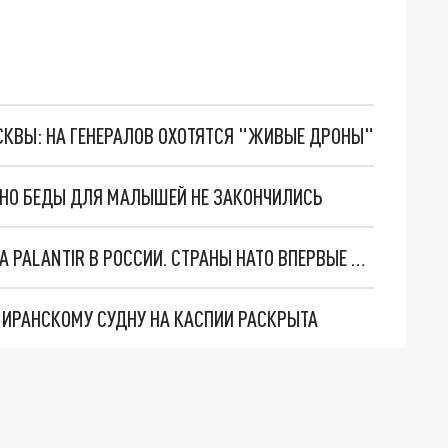
ОСКВЫ: НА ГЕНЕРАЛОВ ОХОТЯТСЯ "ЖИВЫЕ ДРОНЫ"
. НО БЕДЫ ДЛЯ МАЛЫШЕЙ НЕ ЗАКОНЧИЛИСЬ
"ОЧЕНЬ ПЛОХИЕ НОВОСТИ": БОЛЬШАЯ ОШИБКА PALANTIR В РОССИИ. СТРАНЫ НАТО ВПЕРВЫЕ ЗА СВО ОСТАНОВИЛИ ПОСТАВКИ ОРУЖИЯ. ВСУ ТЕРЯЮТ ПРИГРАНИЧЬЕ?
О ИРАНСКОМУ СУДНУ НА КАСПИИ РАСКРЫТА