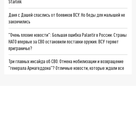
Starlink
Даня с Дашей спаслись от боевиков ВСУ. Но беды для малышей не
закончились
"Очень плохие новости": Большая ошибка Palantir в России. Страны
НАТО впервые за СВО остановили поставки оружия. ВСУ теряют
приграничье?
Три главных инсайда об СВО. Отмена мобилизации и возвращение
"генерала Армагеддона"? Отличные новости, которые ждали все