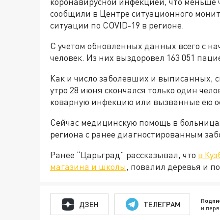
коронавирусной инфекцией, что меньше ч
сообщили в Центре ситуационного мони
ситуации по COVID-19 в регионе.
С учетом обновленных данных всего с на
человек. Из них выздоровел 163 051 пацие
Как и число заболевших и выписанных, с
утро 28 июня скончался только один челов
коварную инфекцию или вызванные ею о
Сейчас медицинскую помощь в больницах
региона с ранее диагностированным заб
Ранее “Царьград” рассказывал, что
в Куз
магазина и школы
, повалил деревья и п
Подпи
ДЗЕН
ТЕЛЕГРАМ
и перв