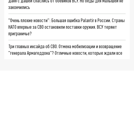
Даня с Дашей спаслись от боевиков ВСУ. Но беды для малышей не
закончились
"Очень плохие новости": Большая ошибка Palantir в России. Страны
НАТО впервые за СВО остановили поставки оружия. ВСУ теряют
приграничье?
Три главных инсайда об СВО. Отмена мобилизации и возвращение
"генерала Армагеддона"? Отличные новости, которые ждали все