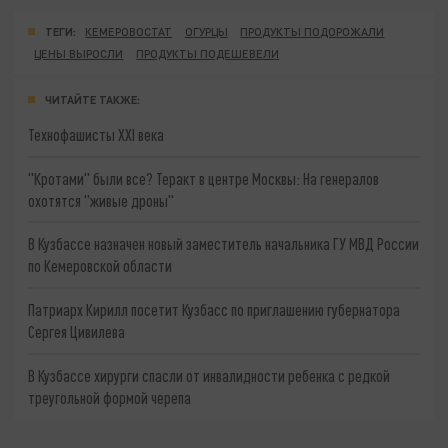
ТЕГИ:
КЕМЕРОВОСТАТ
ОГУРЦЫ
ПРОДУКТЫ ПОДОРОЖАЛИ
ЦЕНЫ ВЫРОСЛИ
ПРОДУКТЫ ПОДЕШЕВЕЛИ
ЧИТАЙТЕ ТАКЖЕ:
Технофашисты XXI века
"Кротами" были все? Теракт в центре Москвы: На генералов
охотятся "живые дроны"
В Кузбассе назначен новый заместитель начальника ГУ МВД России
по Кемеровской области
Патриарх Кирилл посетит Кузбасс по приглашению губернатора
Сергея Цивилева
В Кузбассе хирурги спасли от инвалидности ребенка с редкой
треугольной формой черепа