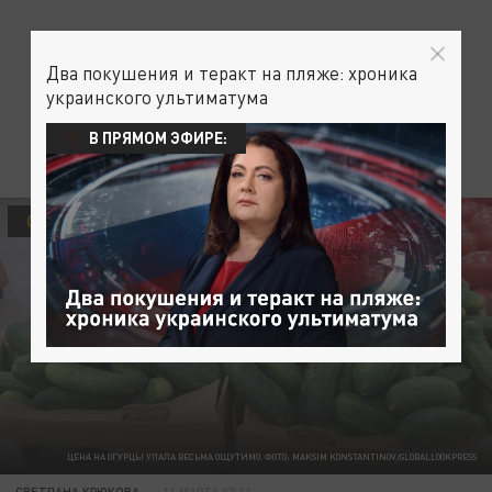
Два покушения и теракт на пляже: хроника
украинского ультиматума
В ПРЯМОМ ЭФИРЕ:
ОБЩЕСТВО
ЦЕНА НА ОГУРЦЫ УПАЛА ВЕСЬМА ОЩУТИМО. ФОТО: MAKSIM KONSTANTINOV/GLOBALLOOKPRESS
СВЕТЛАНА КРЮКОВА
11 МАРТА 07:33