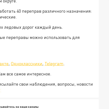
 округе.
аботать 40 переправ различного назначения:
ические.
х ледовых дорог каждый день.
ные переправы можно использовать для
акте
,
Одноклассники
,
Telegram
.
Там все самое интересное.
рисылайте свои наблюдения, вопросы, новости
v
сывайтесь на наши каналы