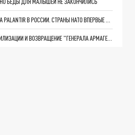
. НО БЕДЫ ДЛЯ МАЛЫШЕЙ НЕ ЗАКОНЧИЛИСЬ
"ОЧЕНЬ ПЛОХИЕ НОВОСТИ": БОЛЬШАЯ ОШИБКА PALANTIR В РОССИИ. СТРАНЫ НАТО ВПЕРВЫЕ ЗА СВО ОСТАНОВИЛИ ПОСТАВКИ ОРУЖИЯ. ВСУ ТЕРЯЮТ ПРИГРАНИЧЬЕ?
ТРИ ГЛАВНЫХ ИНСАЙДА ОБ СВО. ОТМЕНА МОБИЛИЗАЦИИ И ВОЗВРАЩЕНИЕ "ГЕНЕРАЛА АРМАГЕДДОНА"? ОТЛИЧНЫЕ НОВОСТИ, КОТОРЫЕ ЖДАЛИ ВСЕ