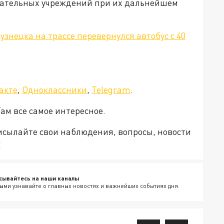
вательных учреждений при их дальнейшем
узнецка на трассе перевернулся автобус с 40
а»!
акте
,
Одноклассники
,
Telegram
.
Там все самое интересное.
рисылайте свои наблюдения, вопросы, новости
v
сывайтесь на наши каналы
ыми узнавайте о главных новостях и важнейших событиях дня.