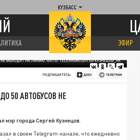
КУЗБАСС
ИЙ
Ц
АЛИТИКА
ЭФИР
 НЕ ВЫХОДЯТ НА ЛИНИЮ. ФОТО: TELEGRAM/СЕРГЕЙ КУЗНЕЦОВ_НК
ПОДПИШИТЕСЬ:
ДО 50 АВТОБУСОВ НЕ
ал мэр города Сергей Кузнецов.
азал в своем Telegram-канале, что ежедневно