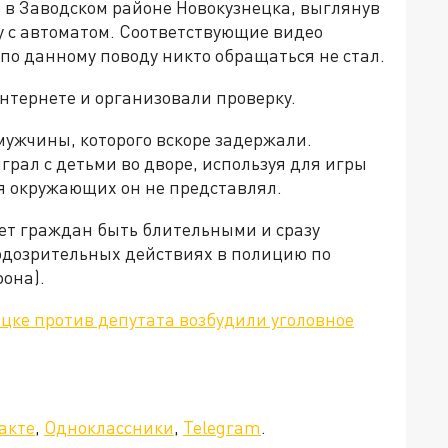
в Заводском районе Новокузнецка, выглянув
у с автоматом. Соответствующие видео
 по данному поводу никто обращаться не стал.
нтернете и организовали проверку.
мужчины, которого вскоре задержали.
играл с детьми во дворе, используя для игры
я окружающих он не представлял.
ает граждан быть блительными и сразу
одозрительных действиях в полицию по
фона).
ецке против депутата возбудили уголовное
а»!
акте
,
Одноклассники
,
Telegram
.