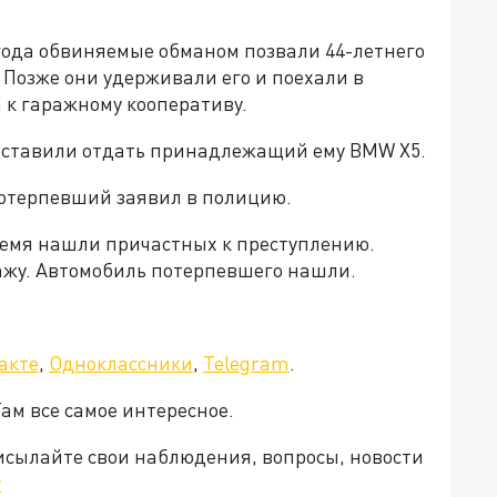
 года обвиняемые обманом позвали 44-летнего
Позже они удерживали его и поехали в
к гаражному кооперативу.
заставили отдать принадлежащий ему BMW X5.
Потерпевший заявил в полицию.
ремя нашли причастных к преступлению.
ажу. Автомобиль потерпевшего нашли.
акте
,
Одноклассники
,
Telegram
.
Там все самое интересное.
рисылайте свои наблюдения, вопросы, новости
v