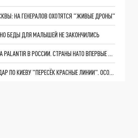
ОСКВЫ: НА ГЕНЕРАЛОВ ОХОТЯТСЯ "ЖИВЫЕ ДРОНЫ"
. НО БЕДЫ ДЛЯ МАЛЫШЕЙ НЕ ЗАКОНЧИЛИСЬ
"ОЧЕНЬ ПЛОХИЕ НОВОСТИ": БОЛЬШАЯ ОШИБКА PALANTIR В РОССИИ. СТРАНЫ НАТО ВПЕРВЫЕ ЗА СВО ОСТАНОВИЛИ ПОСТАВКИ ОРУЖИЯ. ВСУ ТЕРЯЮТ ПРИГРАНИЧЬЕ?
"ТЕРПЕНИЕ ПУТИНА ЛОПНУЛО". РЕКОРДНЫЙ УДАР ПО КИЕВУ "ПЕРЕСЁК КРАСНЫЕ ЛИНИИ". ОСОБЫЕ СПЕЦЫ КНДР НА ЛБС? ТАЙНЫЕ ПЕРЕГОВОРЫ ЕВРОПЫ И МОСКВЫ