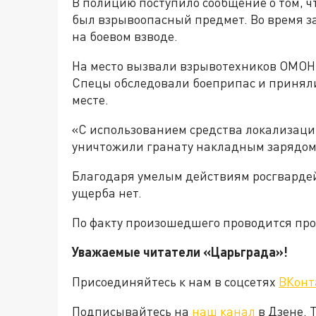
В полицию поступило сообщение о том, чт
был взрывоопасный предмет. Во время з
на боевом взводе.
На место вызвали взрывотехников ОМОН 
Спецы обследовали боеприпас и приняли
месте.
«С использованием средства локализац
уничтожили гранату накладным зарядом»
Благодаря умелым действиям росгвардей
ущерба нет.
По факту произошедшего проводится про
Уважаемые читатели «Царьграда»!
Присоединяйтесь к нам в соцсетях
ВКонт
Подписывайтесь на
наш канал
в Дзене. 