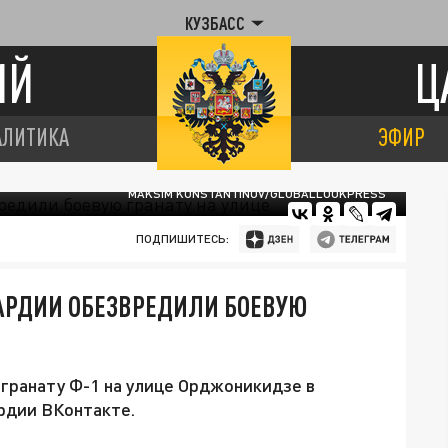
КУЗБАСС
ИЙ
Ц
АЛИТИКА
ЭФИР
MAKSIM KONSTANTINOV/GLOBALLOOKPRESS
ПОДПИШИТЕСЬ:
АРДИИ ОБЕЗВРЕДИЛИ БОЕВУЮ
гранату Ф-1 на улице Орджоникидзе в
рдии ВКонтакте.