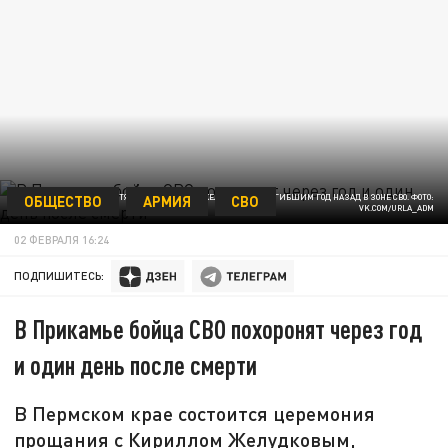
ОБЩЕСТВО
АРМИЯ
СВО
В ПЕРМСКОМ КРАЕ ПРОСТЯТСЯ С КИРИЛЛОМ ЖЕЛУДКОВЫМ, ПОГИБШИМ ГОД НАЗАД В ЗОНЕ СВО. ФОТО:
VK.COM/URLA_ADM
02 ФЕВРАЛЯ 16:24
ПОДПИШИТЕСЬ:
В Прикамье бойца СВО похоронят через год
и один день после смерти
В Пермском крае состоится церемония
прощания с Кириллом Желудковым,